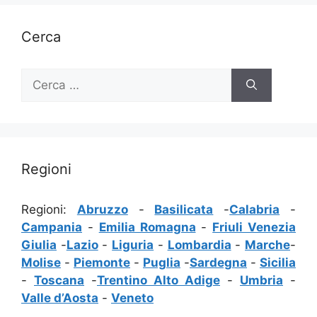
Cerca
Ricerca
per:
Regioni
Regioni:
Abruzzo
-
Basilicata
-
Calabria
-
Campania
-
Emilia Romagna
-
Friuli Venezia
Giulia
-
Lazio
-
Liguria
-
Lombardia
-
Marche
-
Molise
-
Piemonte
-
Puglia
-
Sardegna
-
Sicilia
-
Toscana
-
Trentino Alto Adige
-
Umbria
-
Valle d’Aosta
-
Veneto