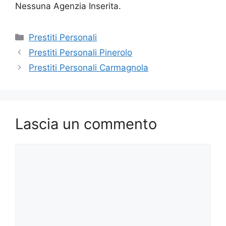
Nessuna Agenzia Inserita.
Categorie
Prestiti Personali
Prestiti Personali Pinerolo
Prestiti Personali Carmagnola
Lascia un commento
Commento