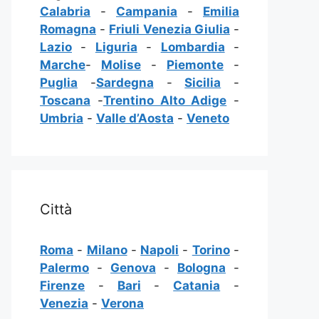
Calabria
-
Campania
-
Emilia
Romagna
-
Friuli Venezia Giulia
-
Lazio
-
Liguria
-
Lombardia
-
Marche
-
Molise
-
Piemonte
-
Puglia
-
Sardegna
-
Sicilia
-
Toscana
-
Trentino Alto Adige
-
Umbria
-
Valle d’Aosta
-
Veneto
Città
Roma
-
Milano
-
Napoli
-
Torino
-
Palermo
-
Genova
-
Bologna
-
Firenze
-
Bari
-
Catania
-
Venezia
-
Verona