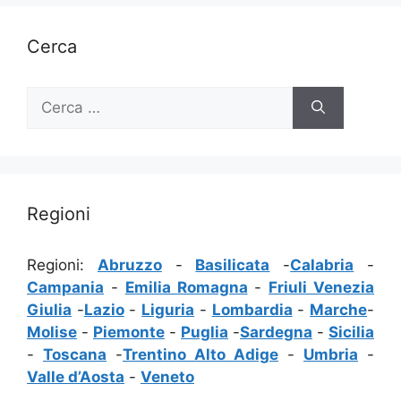
Cerca
Ricerca
per:
Regioni
Regioni:
Abruzzo
-
Basilicata
-
Calabria
-
Campania
-
Emilia Romagna
-
Friuli Venezia
Giulia
-
Lazio
-
Liguria
-
Lombardia
-
Marche
-
Molise
-
Piemonte
-
Puglia
-
Sardegna
-
Sicilia
-
Toscana
-
Trentino Alto Adige
-
Umbria
-
Valle d’Aosta
-
Veneto