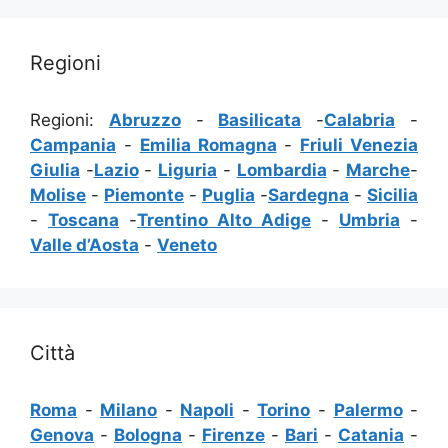
Regioni
Regioni:
Abruzzo
-
Basilicata
-
Calabria
-
Campania
-
Emilia Romagna
-
Friuli Venezia
Giulia
-
Lazio
-
Liguria
-
Lombardia
-
Marche
-
Molise
-
Piemonte
-
Puglia
-
Sardegna
-
Sicilia
-
Toscana
-
Trentino Alto Adige
-
Umbria
-
Valle d’Aosta
-
Veneto
Città
Roma
-
Milano
-
Napoli
-
Torino
-
Palermo
-
Genova
-
Bologna
-
Firenze
-
Bari
-
Catania
-