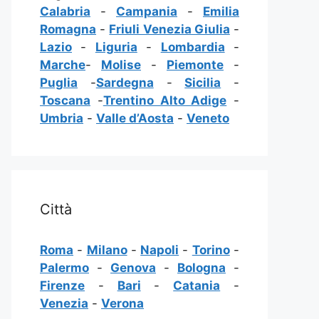
Calabria
-
Campania
-
Emilia
Romagna
-
Friuli Venezia Giulia
-
Lazio
-
Liguria
-
Lombardia
-
Marche
-
Molise
-
Piemonte
-
Puglia
-
Sardegna
-
Sicilia
-
Toscana
-
Trentino Alto Adige
-
Umbria
-
Valle d’Aosta
-
Veneto
Città
Roma
-
Milano
-
Napoli
-
Torino
-
Palermo
-
Genova
-
Bologna
-
Firenze
-
Bari
-
Catania
-
Venezia
-
Verona