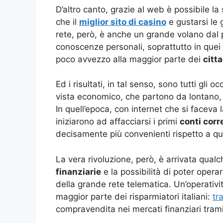
D’altro canto, grazie al web è possibile la 
che il
miglior sito di casino
e gustarsi le 
rete, però, è anche un grande volano dal p
conoscenze personali, soprattutto in quei 
poco avvezzo alla maggior parte dei
citta
Ed i risultati, in tal senso, sono tutti gli oc
vista economico, che partono da lontano
In quell’epoca, con internet che si faceva l
iniziarono ad affacciarsi i primi
conti corr
decisamente più convenienti rispetto a quel
La vera rivoluzione, però, è arrivata qual
finanziarie
e la possibilità di poter operar
della grande rete telematica. Un’operativi
maggior parte dei risparmiatori italiani:
tr
compravendita nei mercati finanziari trami