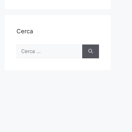
Cerca
Ricerca
per: