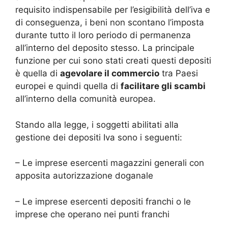
requisito indispensabile per l’esigibilità dell’iva e
di conseguenza, i beni non scontano l’imposta
durante tutto il loro periodo di permanenza
all’interno del deposito stesso. La principale
funzione per cui sono stati creati questi depositi
è quella di
agevolare il commercio
tra Paesi
europei e quindi quella di
facilitare gli scambi
all’interno della comunità europea.
Stando alla legge, i soggetti abilitati alla
gestione dei depositi Iva sono i seguenti:
– Le imprese esercenti magazzini generali con
apposita autorizzazione doganale
– Le imprese esercenti depositi franchi o le
imprese che operano nei punti franchi