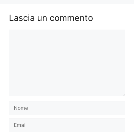
Lascia un commento
Commento
Nome
Email