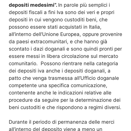
depositi medesimi”.
In parole più semplici i
depositi fiscali a fini Iva sono dei veri e propri
depositi in cui vengono custoditi beni, che
possono essere stati acquistati in Italia,
all’interno dell’Unione Europea, oppure provenire
da paesi extracomunitari, e che hanno già
scontato i dazi doganali e sono quindi pronti per
essere messi in libera circolazione sul mercato
comunitario. Possono rientrare nella categoria
dei depositi iva anche i depositi doganali, a
patto che venga trasmessa all’Ufficio doganale
competente una specifica comunicazione,
contenente anche le indicazioni relative alle
procedure da seguire per la determinazione dei
beni custoditi e che rispondono a regimi diversi.
Durante il periodo di permanenza delle merci
all’interno del deposito viene a meno un