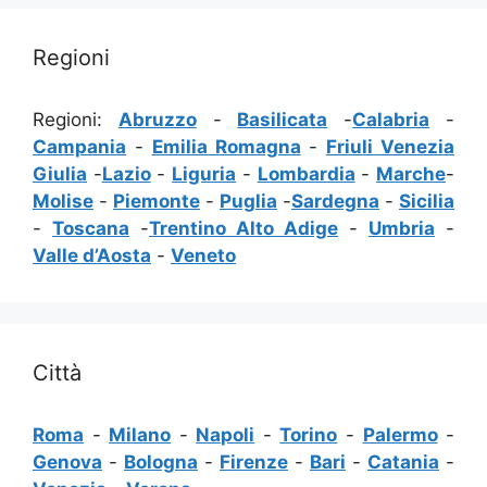
Regioni
Regioni:
Abruzzo
-
Basilicata
-
Calabria
-
Campania
-
Emilia Romagna
-
Friuli Venezia
Giulia
-
Lazio
-
Liguria
-
Lombardia
-
Marche
-
Molise
-
Piemonte
-
Puglia
-
Sardegna
-
Sicilia
-
Toscana
-
Trentino Alto Adige
-
Umbria
-
Valle d’Aosta
-
Veneto
Città
Roma
-
Milano
-
Napoli
-
Torino
-
Palermo
-
Genova
-
Bologna
-
Firenze
-
Bari
-
Catania
-