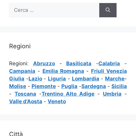
Ricerca
per:
Regioni
Regioni:
Abruzzo
-
Basilicata
-
Calabria
-
Campania
-
Emilia Romagna
-
Friuli Venezia
Giulia
-
Lazio
-
Liguria
-
Lombardia
-
Marche
-
Molise
-
Piemonte
-
Puglia
-
Sardegna
-
Sicilia
-
Toscana
-
Trentino Alto Adige
-
Umbria
-
Valle d’Aosta
-
Veneto
Città