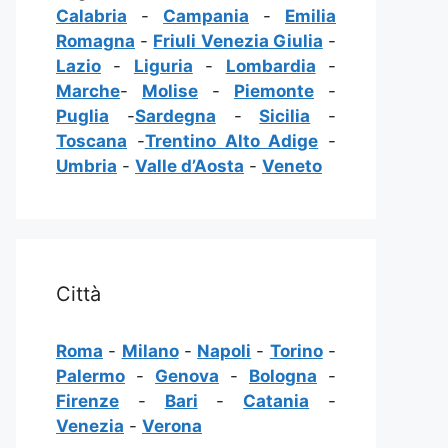
Calabria
-
Campania
-
Emilia
Romagna
-
Friuli Venezia Giulia
-
Lazio
-
Liguria
-
Lombardia
-
Marche
-
Molise
-
Piemonte
-
Puglia
-
Sardegna
-
Sicilia
-
Toscana
-
Trentino Alto Adige
-
Umbria
-
Valle d’Aosta
-
Veneto
Città
Roma
-
Milano
-
Napoli
-
Torino
-
Palermo
-
Genova
-
Bologna
-
Firenze
-
Bari
-
Catania
-
Venezia
-
Verona