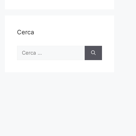
Cerca
Ricerca
per: