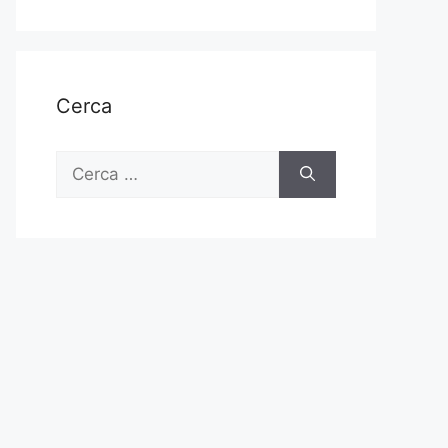
Cerca
Ricerca
per: