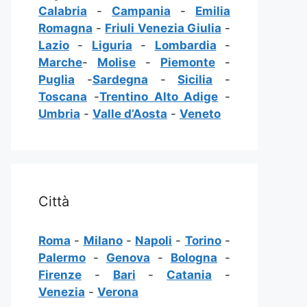
Calabria
-
Campania
-
Emilia
Romagna
-
Friuli Venezia Giulia
-
Lazio
-
Liguria
-
Lombardia
-
Marche
-
Molise
-
Piemonte
-
Puglia
-
Sardegna
-
Sicilia
-
Toscana
-
Trentino Alto Adige
-
Umbria
-
Valle d’Aosta
-
Veneto
Città
Roma
-
Milano
-
Napoli
-
Torino
-
Palermo
-
Genova
-
Bologna
-
Firenze
-
Bari
-
Catania
-
Venezia
-
Verona