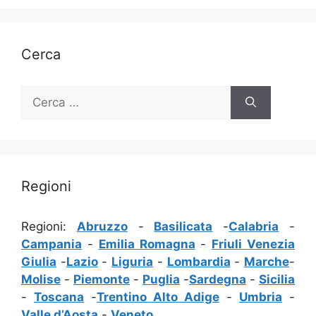
Cerca
Ricerca
per:
Regioni
Regioni:
Abruzzo
-
Basilicata
-
Calabria
-
Campania
-
Emilia Romagna
-
Friuli Venezia
Giulia
-
Lazio
-
Liguria
-
Lombardia
-
Marche
-
Molise
-
Piemonte
-
Puglia
-
Sardegna
-
Sicilia
-
Toscana
-
Trentino Alto Adige
-
Umbria
-
Valle d’Aosta
-
Veneto