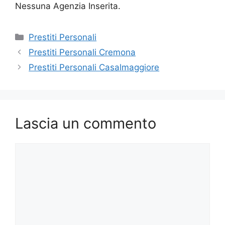
Nessuna Agenzia Inserita.
Categorie
Prestiti Personali
Prestiti Personali Cremona
Prestiti Personali Casalmaggiore
Lascia un commento
Commento