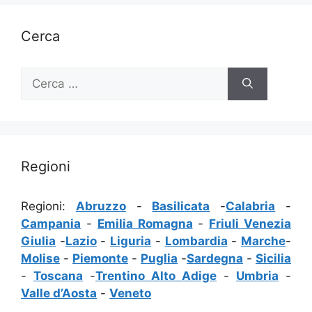
Cerca
Ricerca
per:
Regioni
Regioni:
Abruzzo
-
Basilicata
-
Calabria
-
Campania
-
Emilia Romagna
-
Friuli Venezia
Giulia
-
Lazio
-
Liguria
-
Lombardia
-
Marche
-
Molise
-
Piemonte
-
Puglia
-
Sardegna
-
Sicilia
-
Toscana
-
Trentino Alto Adige
-
Umbria
-
Valle d’Aosta
-
Veneto