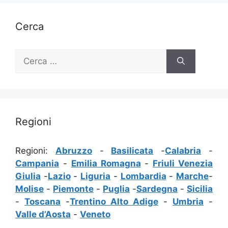
Cerca
Ricerca
per:
Regioni
Regioni:
Abruzzo
-
Basilicata
-
Calabria
-
Campania
-
Emilia Romagna
-
Friuli Venezia
Giulia
-
Lazio
-
Liguria
-
Lombardia
-
Marche
-
Molise
-
Piemonte
-
Puglia
-
Sardegna
-
Sicilia
-
Toscana
-
Trentino Alto Adige
-
Umbria
-
Valle d’Aosta
-
Veneto