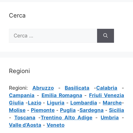
Cerca
Ricerca
per:
Regioni
Regioni:
Abruzzo
-
Basilicata
-
Calabria
-
Campania
-
Emilia Romagna
-
Friuli Venezia
Giulia
-
Lazio
-
Liguria
-
Lombardia
-
Marche
-
Molise
-
Piemonte
-
Puglia
-
Sardegna
-
Sicilia
-
Toscana
-
Trentino Alto Adige
-
Umbria
-
Valle d’Aosta
-
Veneto