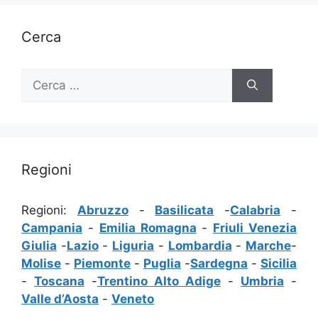
Cerca
Ricerca
per:
Regioni
Regioni:
Abruzzo
-
Basilicata
-
Calabria
-
Campania
-
Emilia Romagna
-
Friuli Venezia
Giulia
-
Lazio
-
Liguria
-
Lombardia
-
Marche
-
Molise
-
Piemonte
-
Puglia
-
Sardegna
-
Sicilia
-
Toscana
-
Trentino Alto Adige
-
Umbria
-
Valle d’Aosta
-
Veneto