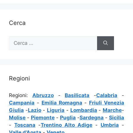
Cerca
Ricerca
per:
Regioni
Regioni:
Abruzzo
-
Basilicata
-
Calabria
-
Campania
-
Emilia Romagna
-
Friuli Venezia
Giulia
-
Lazio
-
Liguria
-
Lombardia
-
Marche
-
Molise
-
Piemonte
-
Puglia
-
Sardegna
-
Sicilia
-
Toscana
-
Trentino Alto Adige
-
Umbria
-
Valle d’Aosta
-
Veneto