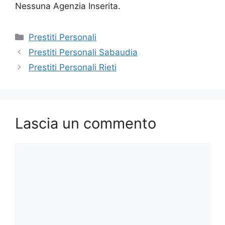
Nessuna Agenzia Inserita.
Categorie
Prestiti Personali
Prestiti Personali Sabaudia
Prestiti Personali Rieti
Lascia un commento
Commento