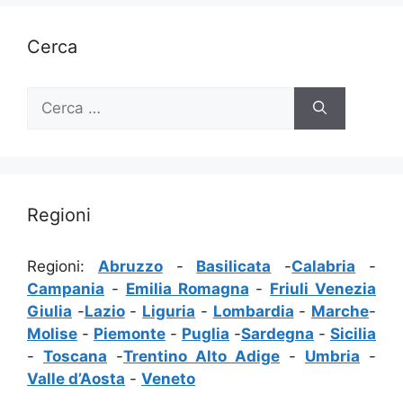
Cerca
Ricerca
per:
Regioni
Regioni:
Abruzzo
-
Basilicata
-
Calabria
-
Campania
-
Emilia Romagna
-
Friuli Venezia
Giulia
-
Lazio
-
Liguria
-
Lombardia
-
Marche
-
Molise
-
Piemonte
-
Puglia
-
Sardegna
-
Sicilia
-
Toscana
-
Trentino Alto Adige
-
Umbria
-
Valle d’Aosta
-
Veneto