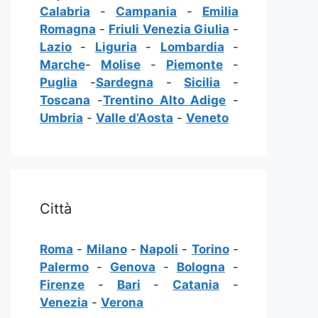
Calabria
-
Campania
-
Emilia
Romagna
-
Friuli Venezia Giulia
-
Lazio
-
Liguria
-
Lombardia
-
Marche
-
Molise
-
Piemonte
-
Puglia
-
Sardegna
-
Sicilia
-
Toscana
-
Trentino Alto Adige
-
Umbria
-
Valle d’Aosta
-
Veneto
Città
Roma
-
Milano
-
Napoli
-
Torino
-
Palermo
-
Genova
-
Bologna
-
Firenze
-
Bari
-
Catania
-
Venezia
-
Verona