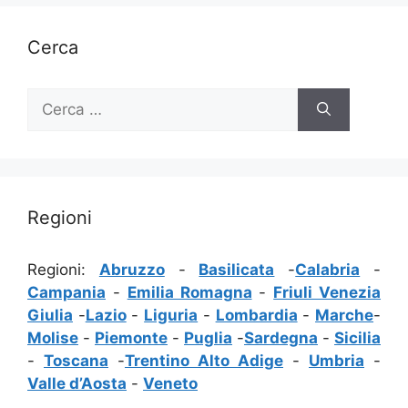
Cerca
Ricerca
per:
Regioni
Regioni:
Abruzzo
-
Basilicata
-
Calabria
-
Campania
-
Emilia Romagna
-
Friuli Venezia
Giulia
-
Lazio
-
Liguria
-
Lombardia
-
Marche
-
Molise
-
Piemonte
-
Puglia
-
Sardegna
-
Sicilia
-
Toscana
-
Trentino Alto Adige
-
Umbria
-
Valle d’Aosta
-
Veneto