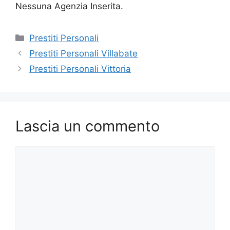
Nessuna Agenzia Inserita.
Categorie
Prestiti Personali
Prestiti Personali Villabate
Prestiti Personali Vittoria
Lascia un commento
Commento