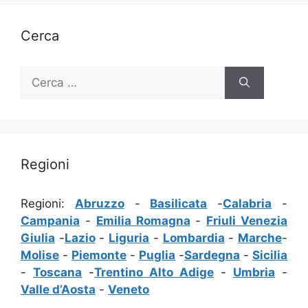
Cerca
Ricerca
per:
Regioni
Regioni:
Abruzzo
-
Basilicata
-
Calabria
-
Campania
-
Emilia Romagna
-
Friuli Venezia
Giulia
-
Lazio
-
Liguria
-
Lombardia
-
Marche
-
Molise
-
Piemonte
-
Puglia
-
Sardegna
-
Sicilia
-
Toscana
-
Trentino Alto Adige
-
Umbria
-
Valle d’Aosta
-
Veneto