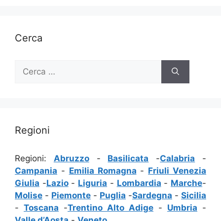
Cerca
Ricerca
per:
Regioni
Regioni:
Abruzzo
-
Basilicata
-
Calabria
-
Campania
-
Emilia Romagna
-
Friuli Venezia
Giulia
-
Lazio
-
Liguria
-
Lombardia
-
Marche
-
Molise
-
Piemonte
-
Puglia
-
Sardegna
-
Sicilia
-
Toscana
-
Trentino Alto Adige
-
Umbria
-
Valle d’Aosta
-
Veneto