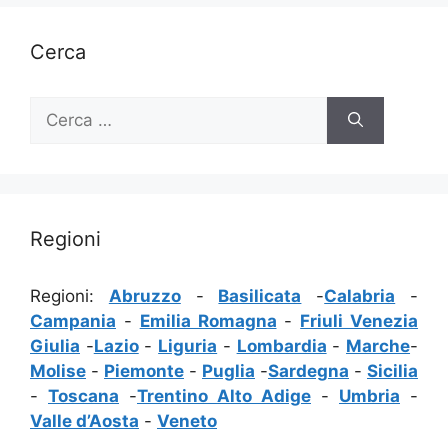
Cerca
Ricerca
per:
Regioni
Regioni:
Abruzzo
-
Basilicata
-
Calabria
-
Campania
-
Emilia Romagna
-
Friuli Venezia
Giulia
-
Lazio
-
Liguria
-
Lombardia
-
Marche
-
Molise
-
Piemonte
-
Puglia
-
Sardegna
-
Sicilia
-
Toscana
-
Trentino Alto Adige
-
Umbria
-
Valle d’Aosta
-
Veneto