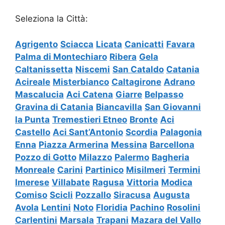
Seleziona la Città:
Agrigento
Sciacca
Licata
Canicatti
Favara
Palma di Montechiaro
Ribera
Gela
Caltanissetta
Niscemi
San Cataldo
Catania
Acireale
Misterbianco
Caltagirone
Adrano
Mascalucia
Aci Catena
Giarre
Belpasso
Gravina di Catania
Biancavilla
San Giovanni
la Punta
Tremestieri Etneo
Bronte
Aci
Castello
Aci Sant’Antonio
Scordia
Palagonia
Enna
Piazza Armerina
Messina
Barcellona
Pozzo di Gotto
Milazzo
Palermo
Bagheria
Monreale
Carini
Partinico
Misilmeri
Termini
Imerese
Villabate
Ragusa
Vittoria
Modica
Comiso
Scicli
Pozzallo
Siracusa
Augusta
Avola
Lentini
Noto
Floridia
Pachino
Rosolini
Carlentini
Marsala
Trapani
Mazara del Vallo