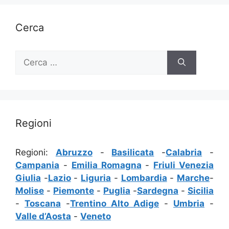
Cerca
Ricerca
per:
Regioni
Regioni:
Abruzzo
-
Basilicata
-
Calabria
-
Campania
-
Emilia Romagna
-
Friuli Venezia
Giulia
-
Lazio
-
Liguria
-
Lombardia
-
Marche
-
Molise
-
Piemonte
-
Puglia
-
Sardegna
-
Sicilia
-
Toscana
-
Trentino Alto Adige
-
Umbria
-
Valle d’Aosta
-
Veneto