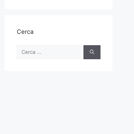
Cerca
Ricerca
per: