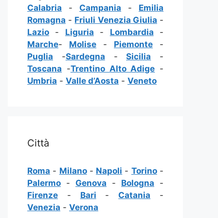
Calabria
-
Campania
-
Emilia
Romagna
-
Friuli Venezia Giulia
-
Lazio
-
Liguria
-
Lombardia
-
Marche
-
Molise
-
Piemonte
-
Puglia
-
Sardegna
-
Sicilia
-
Toscana
-
Trentino Alto Adige
-
Umbria
-
Valle d’Aosta
-
Veneto
Città
Roma
-
Milano
-
Napoli
-
Torino
-
Palermo
-
Genova
-
Bologna
-
Firenze
-
Bari
-
Catania
-
Venezia
-
Verona