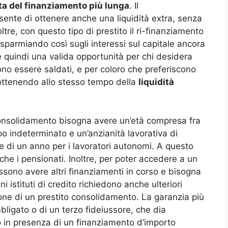
ta del finanziamento più lunga
. Il
sente di ottenere anche una liquidità extra, senza
ltre, con questo tipo di prestito il ri-finanziamento
sparmiando così sugli interessi sul capitale ancora
è quindi una valida opportunità per chi desidera
vono essere saldati, e per coloro che preferiscono
 ottenendo allo stesso tempo della
liquidità
 consolidamento bisogna avere un’età compresa fra
po indeterminato e un’anzianità lavorativa di
e di un anno per i lavoratori autonomi. A questo
he i pensionati. Inoltre, per poter accedere a un
sono avere altri finanziamenti in corso e bisogna
 istituti di credito richiedono anche ulteriori
one di un prestito consolidamento. La garanzia più
ligato o di un terzo fideiussore, che dia
mo in presenza di un finanziamento d’importo