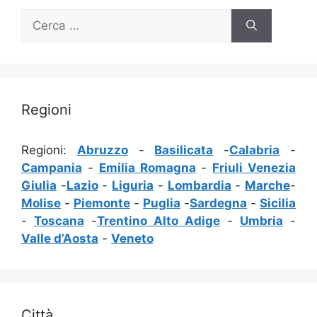
Ricerca
per:
Regioni
Regioni:
Abruzzo
-
Basilicata
-
Calabria
-
Campania
-
Emilia Romagna
-
Friuli Venezia
Giulia
-
Lazio
-
Liguria
-
Lombardia
-
Marche
-
Molise
-
Piemonte
-
Puglia
-
Sardegna
-
Sicilia
-
Toscana
-
Trentino Alto Adige
-
Umbria
-
Valle d’Aosta
-
Veneto
Città