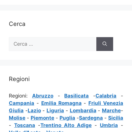
Cerca
Ricerca
per:
Regioni
Regioni:
Abruzzo
-
Basilicata
-
Calabria
-
Campania
-
Emilia Romagna
-
Friuli Venezia
Giulia
-
Lazio
-
Liguria
-
Lombardia
-
Marche
-
Molise
-
Piemonte
-
Puglia
-
Sardegna
-
Sicilia
-
Toscana
-
Trentino Alto Adige
-
Umbria
-